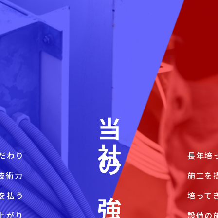
当社の強み
だわり
長年培
技術力
施工を
を払う
培って
上がり
設備の