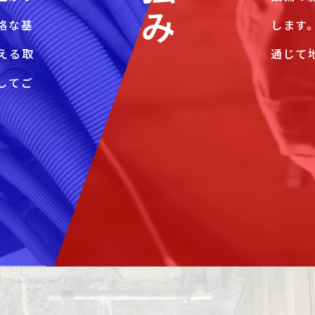
格な基
します
える取
通じて
してご