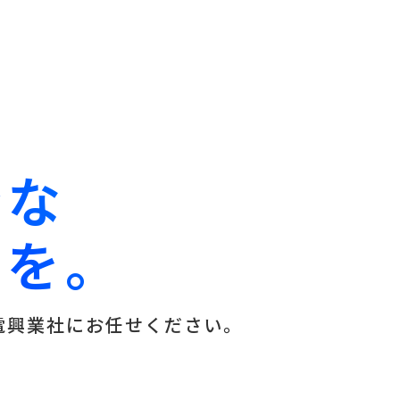
全な
スを。
電興業社にお任せください。